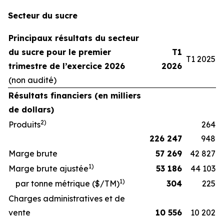
Secteur du sucre
Principaux résultats du secteur
du sucre pour le premier
T1
T1 2025
trimestre de l’exercice 2026
2026
(non audité)
Résultats financiers (en milliers
de dollars)
2
)
Produits
264
226 247
948
Marge brute
57 269
42 827
1
)
Marge brute ajustée
53 186
44 103
1
)
par tonne métrique ($/TM)
304
225
Charges administratives et de
vente
10 556
10 202