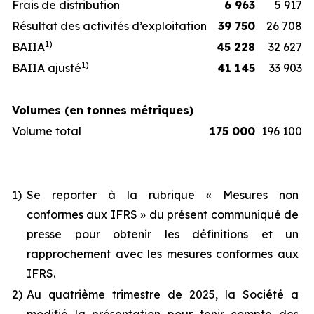
Frais de distribution
6 963
5 917
Résultat des activités d’exploitation
39 750
26 708
1
)
BAIIA
45 228
32 627
1
)
BAIIA ajusté
41 145
33 903
Volumes (en tonnes métriques)
Volume total
175 000
196 100
1)
Se reporter à la rubrique « Mesures non
conformes aux IFRS » du présent communiqué de
presse pour obtenir les définitions et un
rapprochement avec les mesures conformes aux
IFRS.
2)
Au quatrième trimestre de 2025, la Société a