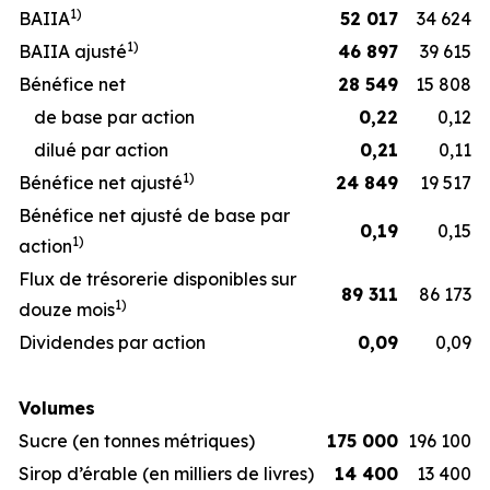
1
)
BAIIA
52 017
34 624
1
)
BAIIA ajusté
46 897
39 615
Bénéfice net
28 549
15 808
de base par action
0,22
0,12
dilué par action
0,21
0,11
1
)
Bénéfice net ajusté
24 849
19 517
Bénéfice net ajusté de base par
0,19
0,15
1
)
action
Flux de trésorerie disponibles sur
89 311
86 173
1
)
douze mois
Dividendes par action
0,09
0,09
Volumes
Sucre (en tonnes métriques)
175 000
196 100
Sirop d’érable (en milliers de livres)
14 400
13 400