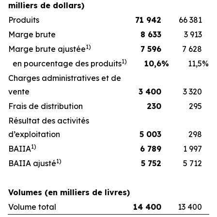
milliers de dollars)
Produits
71 942
66 381
Marge brute
8 633
3 913
1)
Marge brute ajustée
7 596
7 628
1)
en pourcentage des produits
10,6
%
11,5
%
Charges administratives et de
vente
3 400
3 320
Frais de distribution
230
295
Résultat des activités
d’exploitation
5 003
298
1)
BAIIA
6 789
1 997
1)
BAIIA ajusté
5 752
5 712
Volumes (en milliers de livres)
Volume total
14 400
13 400