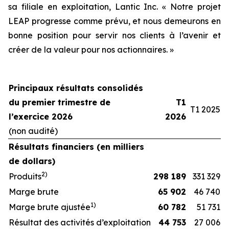
sa filiale en exploitation, Lantic Inc. « Notre projet
LEAP progresse comme prévu, et nous demeurons en
bonne position pour servir nos clients à l’avenir et
créer de la valeur pour nos actionnaires. »
Principaux résultats consolidés
du premier trimestre de
T1
T1 2025
l’exercice 2026
2026
(non audité)
Résultats financiers (en milliers
de dollars)
2)
Produits
298 189
331 329
Marge brute
65 902
46 740
1
)
Marge brute ajustée
60 782
51 731
Résultat des activités d’exploitation
44 753
27 006