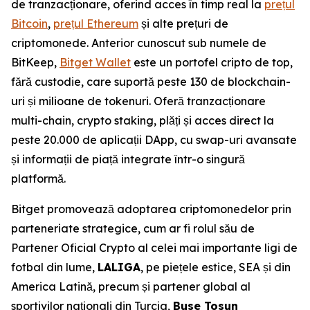
de tranzacționare, oferind acces în timp real la
prețul
Bitcoin
,
prețul Ethereum
și alte prețuri de
criptomonede. Anterior cunoscut sub numele de
BitKeep,
Bitget Wallet
este un portofel cripto de top,
fără custodie, care suportă peste 130 de blockchain-
uri și milioane de tokenuri. Oferă tranzacționare
multi-chain, crypto staking, plăți și acces direct la
peste 20.000 de aplicații DApp, cu swap-uri avansate
și informații de piață integrate într-o singură
platformă.
Bitget promovează adoptarea criptomonedelor prin
parteneriate strategice, cum ar fi rolul său de
Partener Oficial Crypto al celei mai importante ligi de
fotbal din lume,
LALIGA
, pe piețele estice, SEA și din
America Latină, precum și partener global al
sportivilor naționali din Turcia,
Buse Tosun