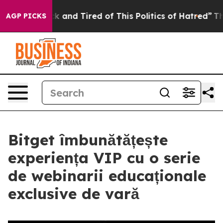
re Sick and Tired of This Politics of Hatred”
The Story
AGP PICKS
Bitget îmbunătățește
experiența VIP cu o serie
de webinarii educaționale
exclusive de vară