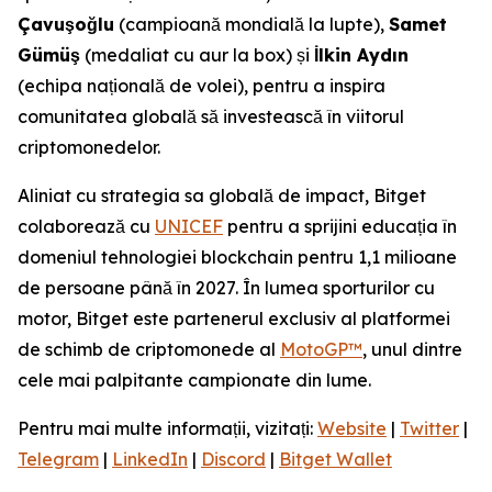
Çavuşoğlu
(campioană mondială la lupte),
Samet
Gümüş
(medaliat cu aur la box) și
İlkin Aydın
(echipa națională de volei), pentru a inspira
comunitatea globală să investească în viitorul
criptomonedelor.
Aliniat cu strategia sa globală de impact, Bitget
colaborează cu
UNICEF
pentru a sprijini educația în
domeniul tehnologiei blockchain pentru 1,1 milioane
de persoane până în 2027. În lumea sporturilor cu
motor, Bitget este partenerul exclusiv al platformei
de schimb de criptomonede al
MotoGP™
, unul dintre
cele mai palpitante campionate din lume.
Pentru mai multe informații, vizitați:
Website
|
Twitter
|
Telegram
|
LinkedIn
|
Discord
|
Bitget Wallet